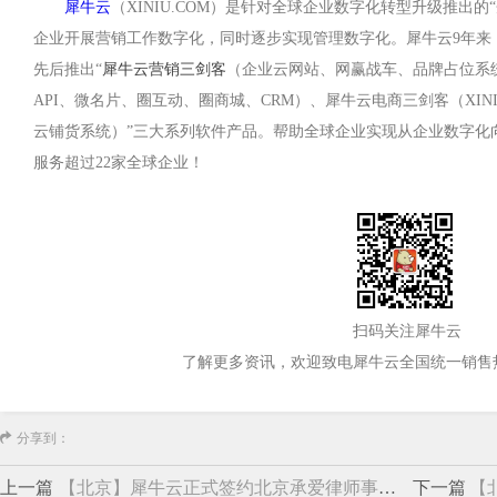
犀牛云
（XINIU.COM）是针对全球企业数字化转型升级推出
企业开展营销工作数字化，同时逐步实现管理数字化。犀牛云9年来，
先后推出“
犀牛云营销三剑客
（企业云网站、网赢战车、品牌占位系
API、微名片、圈互动、圈商城、CRM）、犀牛云电商三剑客（XINIU
云铺货系统）”三大系列软件产品。帮助全球企业实现从企业数字化
服务超过22家全球企业！
扫码关注犀牛云
了解更多资讯，欢迎致电犀牛云全国统一销售
分享到：
上一篇
【北京】犀牛云正式签约北京承爱律师事务所
下一篇
【